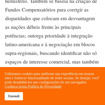
hemisfério. Também se baseia na criação de
Fundos Compensatórios para corrigir as
disparidades que colocam em desvantagem
as nações débeis frente às principais
potências; outorga prioridade à integração
latino-americana e à negociação em blocos
supra-regionais, buscando identificar não só
espaços de interesse comercial, mas também
fortalezas e debilidades para construir
Utilizamos cookies para melhorar sua experiência em nossos
alianças sociais e culturais.
sites e fornecer funcionalidade de redes sociais. Se desejar, você
pode desabilitá-los nas configurações de seu navegador.
Conheça nossa Política de Privacidade
A noção neoliberal de acesso aos mercados
Entendi
brightness_high
share
se limita a propor medidas para reduzir as