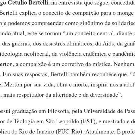
Getulio Bertelli
logo
, na entrevista que segue, concedid
 Bertelli explica o conceito de compaixão para o mong
oje podemos compreender como sinônimo de solidarieda
undo atual, este se tornou “um conceito central, diante
 das guerras, dos desastres climáticos, da Aids, da ga
deologia neoliberal, da violência endêmica e pandêmi
rton, a compaixão é um corretivo da mística. Nenhuma
 Em suas respostas, Bertelli também reconhece que, “d
 Merton por sua vida, obra e morte, inspira-nos a ado
, mais respeitador da alteridade e da diversidade”.
ssui graduação em Filosofia, pela Universidade de Pa
ior de Teologia em São Leopoldo (EST), e mestrado e d
ólica do Rio de Janeiro (PUC-Rio). Atualmente. É prof