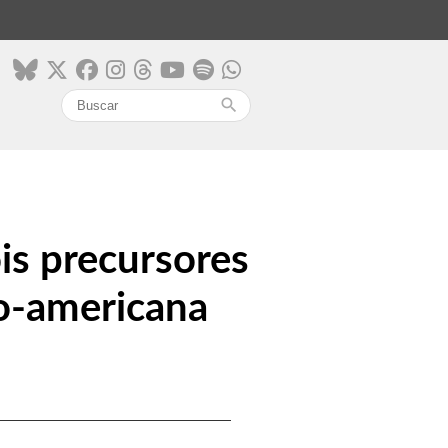
search
is precursores
no-americana