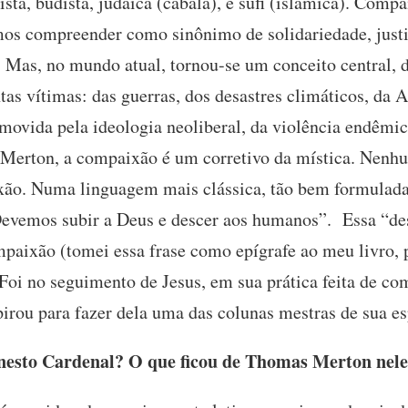
ristã, budista, judaica (cabala), e sufi (islâmica). Com
os compreender como sinônimo de solidariedade, justi
. Mas, no mundo atual, tornou-se um conceito central, 
as vítimas: das guerras, dos desastres climáticos, da 
movida pela ideologia neoliberal, da violência endêmi
Merton, a compaixão é um corretivo da mística. Nenhu
xão. Numa linguagem mais clássica, tão bem formulada
vemos subir a Deus e descer aos humanos”. Essa “de
mpaixão (tomei essa frase como epígrafe ao meu livro, p
Foi no seguimento de Jesus, em sua prática feita de co
irou para fazer dela uma das colunas mestras de sua es
esto Cardenal? O que ficou de Thomas Merton nel