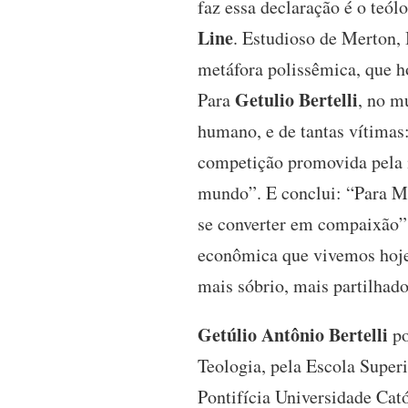
faz essa declaração é o teó
Line
. Estudioso de Merton,
metáfora polissêmica, que h
Getulio Bertelli
Para
, no m
humano, e de tantas vítimas:
competição promovida pela i
mundo”. E conclui: “Para Me
se converter em compaixão”.
econômica que vivemos hoje,
mais sóbrio, mais partilhado
Getúlio Antônio Bertelli
po
Teologia, pela Escola Super
Pontifícia Universidade Cat