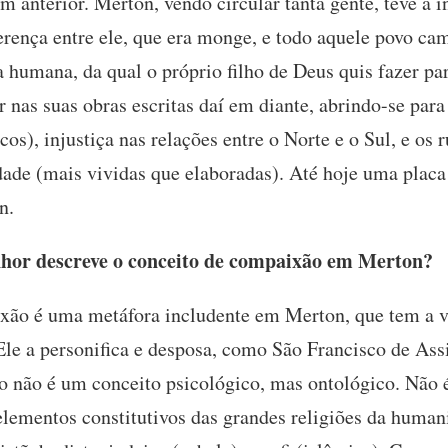
m anterior. Merton, vendo circular tanta gente, teve a i
rença entre ele, que era monge, e todo aquele povo ca
ia humana, da qual o próprio filho de Deus quis fazer pa
ir nas suas obras escritas daí em diante, abrindo-se par
icos), injustiça nas relações entre o Norte e o Sul, e o
dade (mais vividas que elaboradas). Até hoje uma placa
n.
hor descreve o conceito de compaixão em Merton?
xão é uma metáfora includente em Merton, que tem a 
le a personifica e desposa, como São Francisco de Assi
não é um conceito psicológico, mas ontológico. Não 
elementos constitutivos das grandes religiões da hum