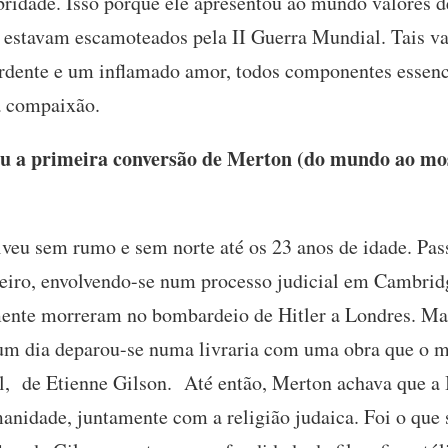
bridade. Isso porque ele apresentou ao mundo valores 
e estavam escamoteados pela II Guerra Mundial. Tais v
rdente e um inflamado amor, todos componentes essenci
 compaixão.
 a primeira conversão de Merton (do mundo ao mos
veu sem rumo e sem norte até os 23 anos de idade. Pass
lteiro, envolvendo-se num processo judicial em Cambridg
mente morreram no bombardeio de Hitler a Londres. Ma
um dia deparou-se numa livraria com uma obra que o 
al, de Etienne Gilson. Até então, Merton achava que a 
anidade, juntamente com a religião judaica. Foi o que