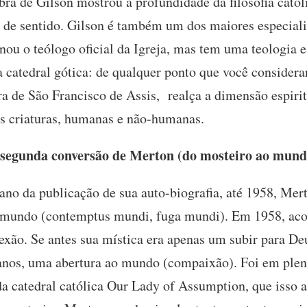
bra de Gilson mostrou a profundidade da filosofia catól
te de sentido. Gilson é também um dos maiores especia
rnou o teólogo oficial da Igreja, mas tem uma teologia 
 catedral gótica: de qualquer ponto que você considera
ira de São Francisco de Assis, realça a dimensão espirit
s criaturas, humanas e não-humanas.
 segunda conversão de Merton (do mosteiro ao mund
ano da publicação de sua auto-biografia, até 1958, Me
o mundo (contemptus mundi, fuga mundi). Em 1958, ac
exão. Se antes sua mística era apenas um subir para D
anos, uma abertura ao mundo (compaixão). Foi em plen
 da catedral católica Our Lady of Assumption, que isso