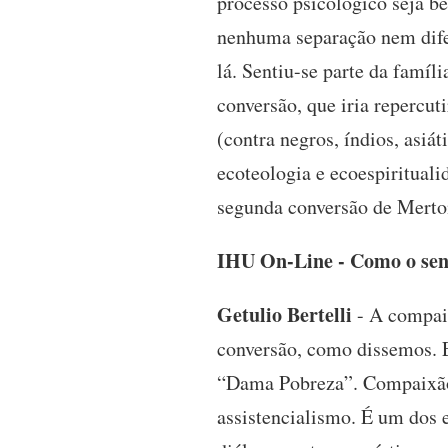
processo psicológico seja be
nenhuma separação nem dife
lá. Sentiu-se parte da famíl
conversão, que iria repercut
(contra negros, índios, asiát
ecoteologia e ecoespirituali
segunda conversão de Merto
IHU On-Line - Como o sen
Getulio Bertelli
- A compai
conversão, como dissemos. E
“Dama Pobreza”. Compaixão 
assistencialismo. É um dos 