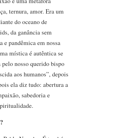
paixão é uma metáfora
ça, ternura, amor. Era um
diante do oceano de
Aids, da ganância sem
ca e pandêmica em nossa
ma mística é autêntica se
 pelo nosso querido bispo
scida aos humanos”, depois
ois ela diz tudo: abertura a
mpaixão, sabedoria e
piritualidade.
e?