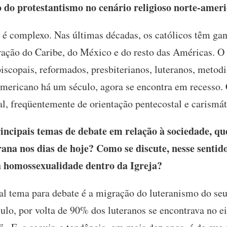
 do protestantismo no cenário religioso norte-amer
 é complexo. Nas últimas décadas, os católicos têm ganh
ção do Caribe, do México e do resto das Américas. O p
iscopais, reformados, presbiterianos, luteranos, metodis
mericano há um século, agora se encontra em recesso.
l, freqüentemente de orientação pentecostal e carismát
incipais temas de debate em relação à sociedade, qu
rana nos dias de hoje? Como se discute, nesse sentid
a homossexualidade dentro da Igreja?
al tema para debate é a migração do luteranismo do seu
lo, por volta de 90% dos luteranos se encontrava no eix