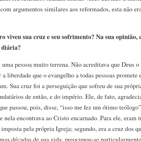
o com argumentos similares aos reformados, esta não era
 viveu sua cruz e seu sofrimento? Na sua opinião, c
 diária?
i uma pessoa muito terrena. Não acreditava que Deus o
r a liberdade que o evangelho a todas pessoas promete 
m. Sua cruz foi a perseguição que sofreu de sua própria
datários de então, e do império. Ele, de fato, agradecia
 que passou, pois, disse, “isso me fez um ótimo teólog
e nela encontrava ao Cristo encarnado. Para ele, eram t
 imposta pela própria Igreja; segundo, era a cruz dos 
timas décadas de sua vida, preocupou-se particularmente