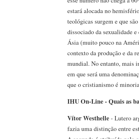
esse número não chega a 60%.
estará alocada no hemisféri
teológicas surgem e que sã
dissociado da sexualidade e
Ásia (muito pouco na Améric
contexto da produção e da r
mundial. No entanto, mais i
em que será uma denominação
que o cristianismo é minori
IHU On-Line - Quais as ba
Vítor Westhelle
- Lutero ar
fazia uma distinção entre es