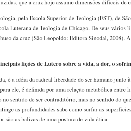
uzidas, que a cruz hoje assume dimensões difíceis de e
logia, pela Escola Superior de Teologia (EST), de São
cola Luterana de Teologia de Chicago. De seus vários l
uso da cruz (São Leopoldo: Editora Sinodal, 2008). A e
ncipais lições de Lutero sobre a vida, a dor, o sofr
a, é a idéia da radical liberdade do ser humano junto à 
ara ele, é definida por uma relação metabólica entre li
 no sentido de ser contraditório, mas no sentido do que
 atinge as profundidades sabe como surfar as superfície
r são as balizas de uma postura de vida ética.