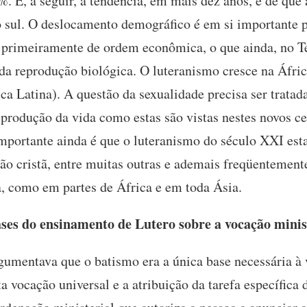
 E, a seguir, a tendência, em mais dez anos, é de que 
o sul. O deslocamento demográfico é em si importante 
o primeiramente de ordem econômica, o que ainda, no T
 da reprodução biológica. O luteranismo cresce na Áfric
a Latina). A questão da sexualidade precisa ser tratad
eprodução da vida como estas são vistas nestes novos c
mportante ainda é que o luteranismo do século XXI est
 cristã, entre muitas outras e ademais freqüentement
a, como em partes de África e em toda Ásia.
ses do ensinamento de Lutero sobre a vocação mini
gumentava que o batismo era a única base necessária à 
ta vocação universal e a atribuição da tarefa específica 