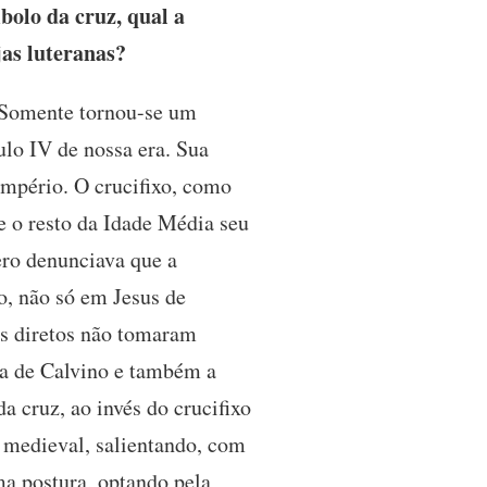
bolo da cruz, qual a
as luteranas?
. Somente tornou-se um
lo IV de nossa era. Sua
império. O crucifixo, como
te o resto da Idade Média seu
ero denunciava que a
o, não só em Jesus de
es diretos não tomaram
ada de Calvino e também a
 cruz, ao invés do crucifixo
e medieval, salientando, com
ma postura, optando pela