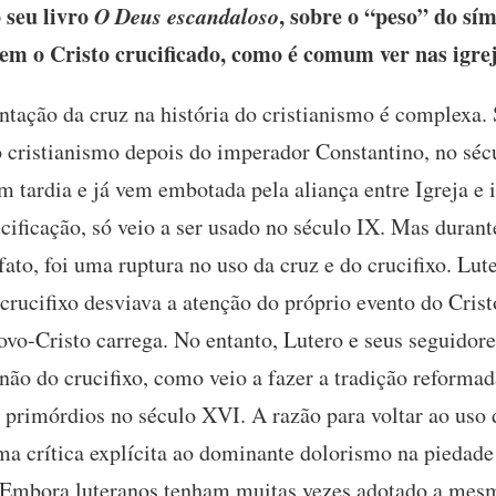
seu livro
O Deus escandaloso
, sobre o “peso” do sím
em o Cristo crucificado, como é comum ver nas igrej
ntação da cruz na história do cristianismo é complexa
 cristianismo depois do imperador Constantino, no sécu
 tardia e já vem embotada pela aliança entre Igreja e 
ucificação, só veio a ser usado no século IX. Mas duran
ato, foi uma ruptura no uso da cruz e do crucifixo. Lut
crucifixo desviava a atenção do próprio evento do Crist
ovo-Cristo carrega. No entanto, Lutero e seus seguidor
 não do crucifixo, como veio a fazer a tradição reform
primórdios no século XVI. A razão para voltar ao uso da
uma crítica explícita ao dominante dolorismo na piedad
o. Embora luteranos tenham muitas vezes adotado a mes