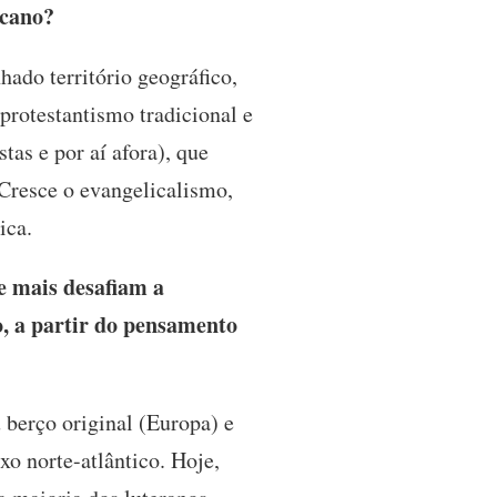
icano?
ado território geográfico,
rotestantismo tradicional e
tas e por aí afora), que
 Cresce o evangelicalismo,
ica.
e mais desafiam a
o, a partir do pensamento
 berço original (Europa) e
o norte-atlântico. Hoje,