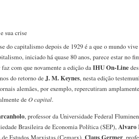
e sua crise
se do capitalismo depois de 1929 é a que o mundo vive
italismo, iniciado há quase 80 anos, parece estar no fi
IHU On-Line
 faz com que novamente a edição da
des
J. M. Keynes
amos do retorno de
, nesta edição testemu
jornais alemães, por exemplo, repercutiram amplament
ialmente de
O capital
.
arcanholo
, professor da Universidade Federal Flumine
Alvaro 
ciedade Brasileira de Economia Política (SEP),
Claus Germer
o de Estudos Marxistas (Cemarx),
, prof