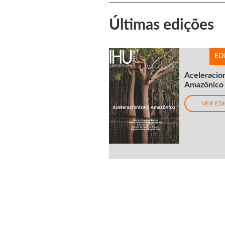
Últimas edições
ED
Aceleracio
Amazônico
VER ED