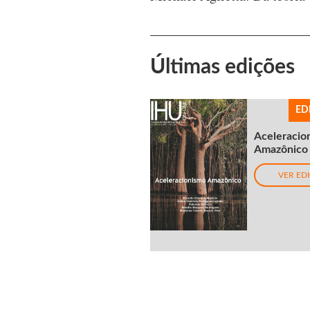
Últimas edições
ED
Aceleracio
Amazônico
VER ED