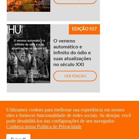
EDIÇÃO 557
O veneno
automático e
infinito do ódio e
suas atualizações
no século XXI
VER EDIÇÃO
Utilizamos cookies para melhorar sua experiência em nossos
sites e fornecer funcionalidade de redes sociais. Se desejar, você
pode desabilitá-los nas configurações de seu navegador.
Conheça nossa Política de Privacidade