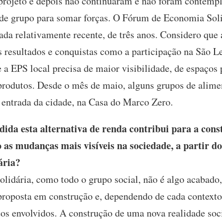
 projeto e depois não continuaram e não foram contempl
nde grupo para somar forças. O Fórum de Economia Sol
 relativamente recente, de três anos. Considero que a
s resultados e conquistas como a participação na São L
e a EPS local precisa de maior visibilidade, de espaço
produtos. Desde o mês de maio, alguns grupos de alimen
 entrada da cidade, na Casa do Marco Zero.
da esta alternativa de renda contribui para a con
o as mudanças mais visíveis na sociedade, a partir d
ária?
idária, como todo o grupo social, não é algo acabado,
proposta em construção e, dependendo de cada contexto,
itos envolvidos. A construção de uma nova realidade soc