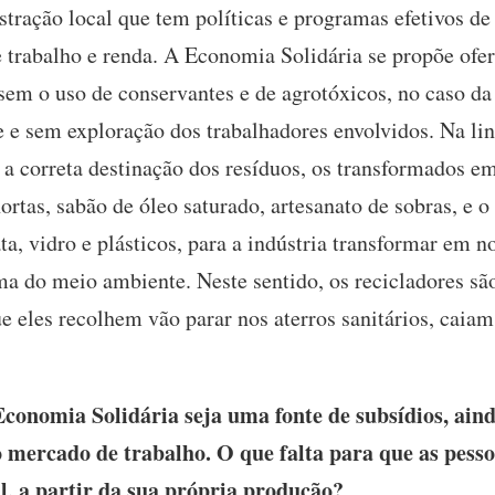
tração local que tem políticas e programas efetivos de 
e trabalho e renda. A Economia Solidária se propõe ofe
sem o uso de conservantes e de agrotóxicos, no caso da
 e sem exploração dos trabalhadores envolvidos. Na li
é a correta destinação dos resíduos, os transformados e
hortas, sabão de óleo saturado, artesanato de sobras, e 
ta, vidro e plásticos, para a indústria transformar em n
ma do meio ambiente. Neste sentido, os recicladores sã
e eles recolhem vão parar nos aterros sanitários, caiam
onomia Solidária seja uma fonte de subsídios, ain
 mercado de trabalho. O que falta para que as pess
l, a partir da sua própria produção?