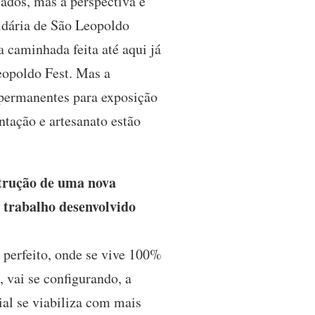
ados, mas a perspectiva é
idária de São Leopoldo
 caminhada feita até aqui já
eopoldo Fest. Mas a
s permanentes para exposição
tação e artesanato estão
strução de uma nova
o trabalho desenvolvido
 perfeito, onde se vive 100%
 vai se configurando, a
ial se viabiliza com mais