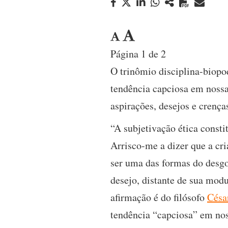
Página 1 de 2
O trinômio disciplina-biopo
tendência capciosa em nossa
aspirações, desejos e crença
“A subjetivação ética consti
Arrisco-me a dizer que a cr
ser uma das formas do desgo
desejo, distante de sua mod
afirmação é do filósofo
Césa
tendência “capciosa” em nos