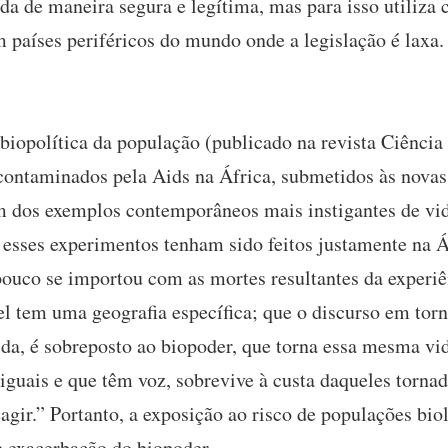
ida de maneira segura e legítima, mas para isso utiliz
países periféricos do mundo onde a legislação é laxa.
biopolítica da população (publicado na revista Ciência 
contaminados pela Aids na África, submetidos às novas 
 dos exemplos contemporâneos mais instigantes de vid
e esses experimentos tenham sido feitos justamente na 
pouco se importou com as mortes resultantes da experi
l tem uma geografia específica; que o discurso em tor
ida, é sobreposto ao biopoder, que torna essa mesma vid
s iguais e que têm voz, sobrevive à custa daqueles torna
agir.” Portanto, a exposição ao risco de populações bi
 exacerbação do biopoder.