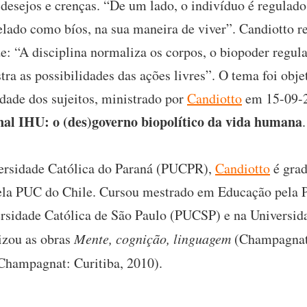
 desejos e crenças. “De um lado, o indivíduo é regulado
elado como bíos, na sua maneira de viver”. Candiotto r
: “A disciplina normaliza os corpos, o biopoder regula
ra as possibilidades das ações livres”. O tema foi obje
dade dos sujeitos, ministrado por
Candiotto
em 15-09-2
nal IHU: o (des)governo biopolítico da vida humana
.
versidade Católica do Paraná (PUCPR),
Candiotto
é grad
 pela PUC do Chile. Cursou mestrado em Educação pel
versidade Católica de São Paulo (PUCSP) e na Universid
izou as obras
Mente, cognição, linguagem
(Champagnat:
Champagnat: Curitiba, 2010).