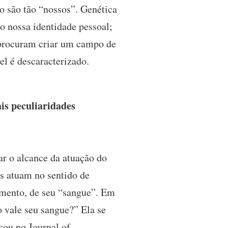
ão são tão “nossos”. Genética
go nossa identidade pessoal;
 procuram criar um campo de
el é descaracterizado.
is peculiaridades
ar o alcance da atuação do
as atuam no sentido de
imento, de seu “sangue”. Em
 vale seu sangue?” Ela se
cou no Journal of