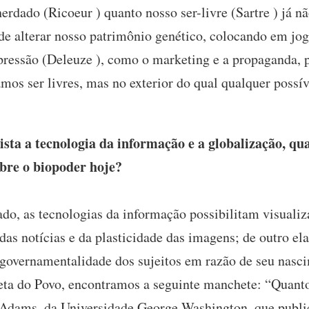
herdado (Ricoeur ) quanto nosso ser-livre (Sartre ) já n
 de alterar nosso patrimônio genético, colocando em jo
xpressão (Deleuze ), como o marketing e a propaganda,
mos ser livres, mas no exterior do qual qualquer possív
ta a tecnologia da informação e a globalização, qua
bre o biopoder hoje?
o, as tecnologias da informação possibilitam visualiz
 das notícias e da plasticidade das imagens; de outro el
 governamentalidade dos sujeitos em razão de seu nasc
zeta do Povo, encontramos a seguinte manchete: “Quanto
 Adams, da Universidade George Washington, que publi