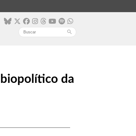
search
biopolítico da