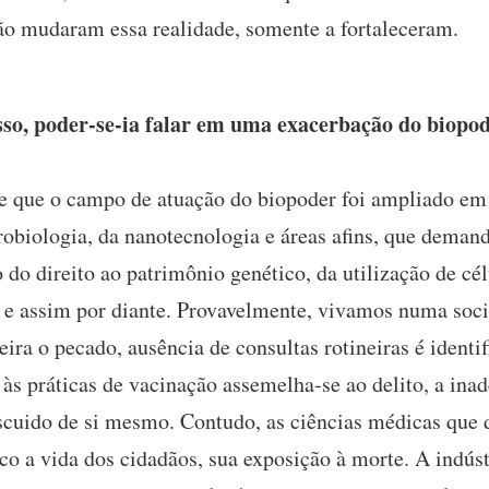
ão mudaram essa realidade, somente a fortaleceram.
sso, poder-se-ia falar em uma exacerbação do biopo
 que o campo de atuação do biopoder foi ampliado em 
robiologia, da nanotecnologia e áreas afins, que dema
to do direito ao patrimônio genético, da utilização de cé
o e assim por diante. Provavelmente, vivamos numa so
ira o pecado, ausência de consultas rotineiras é identi
e às práticas de vacinação assemelha-se ao delito, a in
descuido de si mesmo. Contudo, as ciências médicas qu
 a vida dos cidadãos, sua exposição à morte. A indúst