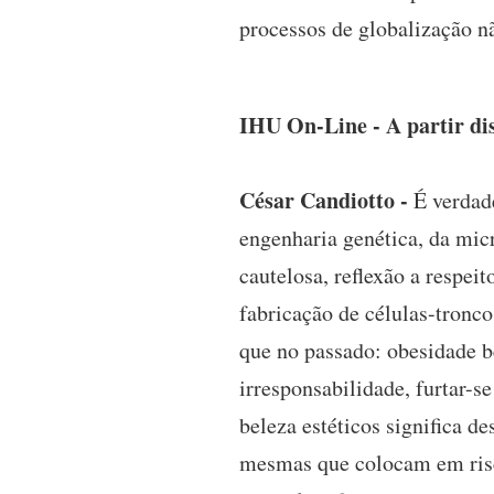
processos de globalização n
IHU On-Line - A partir di
César Candiotto -
É verdade
engenharia genética, da mic
cautelosa, reflexão a respei
fabricação de células-tronc
que no passado: obesidade be
irresponsabilidade, furtar-s
beleza estéticos significa 
mesmas que colocam em risco