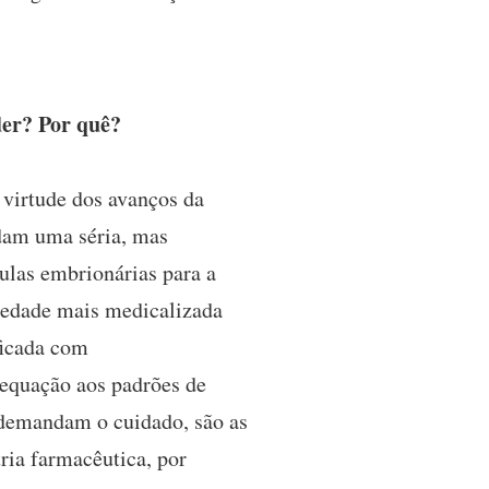
der? Por quê?
virtude dos avanços da
ndam uma séria, mas
lulas embrionárias para a
ciedade mais medicalizada
ficada com
adequação aos padrões de
e demandam o cuidado, são as
ria farmacêutica, por