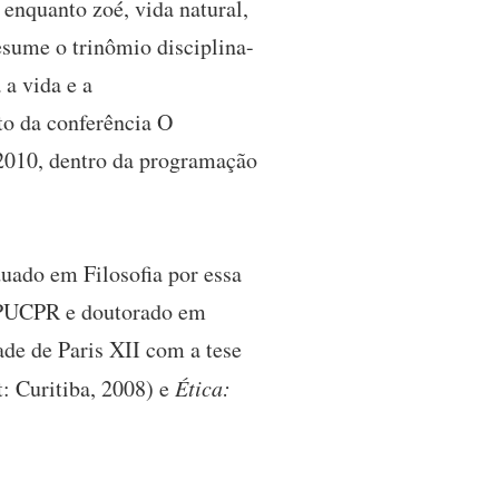
 enquanto zoé, vida natural,
esume o trinômio disciplina-
 a vida e a
to da conferência O
010, dentro da programação
uado em Filosofia por essa
a PUCPR e doutorado em
ade de Paris XII com a tese
 Curitiba, 2008) e
Ética: