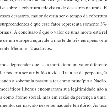
 sobre a cobertura televisiva de desastres naturais. E
sses desastres, maior deveria ser o tempo da cobertura
surpreendentes é que esse fator representa somente 3%
jornais. A conclusão é que o valor de uma morte está re
 de um europeu equivale à morte de três europeus orien
iente Médio e 12 asiáticos.
emos depreender que, se a morte tem um valor diferent
ilar poderia ser atribuído à vida. Trata-se da perpetuaç
uando a soberania passou a ter como princípio a Naçã
ocráticos liberais encontraram sua legitimidade não a
tos como átomo social, mas em razão da pertença a uma 
cimento, ser nascido nesse ou naquele território. As te