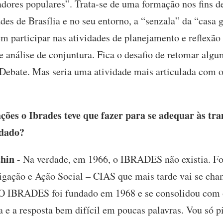
dores populares”. Trata-se de uma formação nos fins d
s de Brasília e no seu entorno, a “senzala” da “casa g
m participar nas atividades de planejamento e reflexã
e análise de conjuntura. Fica o desafio de retomar algu
ebate. Mas seria uma atividade mais articulada com ou
ões o Ibrades teve que fazer para se adequar às tr
ndado?
chin
- Na verdade, em 1966, o IBRADES não existia. Fo
tigação e Ação Social – CIAS que mais tarde vai se c
l. O IBRADES foi fundado em 1968 e se consolidou co
e a resposta bem difícil em poucas palavras. Vou só pi