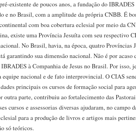
pré-existente de poucos anos, a fundação do IBRADES 
a do e no Brasil, com a amplitude da própria CNBB. É b
 continental com boa cobertura eclesial por meio da C
ina, existe uma Província Jesuíta com seu respectivo C
cional. No Brasil, havia, na época, quatro Províncias 
tá garantindo sua dimensão nacional. Não é por acaso
 IBRADES à Companhia de Jesus no Brasil. Por isso, jes
a equipe nacional e de fato interprovincial. O CIAS 
idades principais os cursos de formação social para age
r outra parte, contribuiu ao fortalecimento das Pastor
ses cursos e assessorias diversas ajudaram, no campo d
eclesial para a produção de livros e artigos mais perti
o só teóricos.