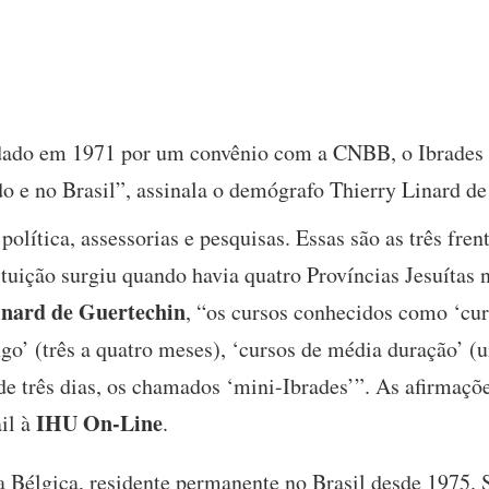
ado em 1971 por um convênio com a CNBB, o Ibrades t
 do e no Brasil”, assinala o demógrafo Thierry Linard d
olítica, assessorias e pesquisas. Essas são as três fren
ituição surgiu quando havia quatro Províncias Jesuítas
inard de Guertechin
, “os cursos conhecidos como ‘c
go’ (três a quatro meses), ‘cursos de média duração’ 
de três dias, os chamados ‘mini-Ibrades’”. As afirmaçõe
IHU On-Line
il à
.
na Bélgica, residente permanente no Brasil desde 1975. 