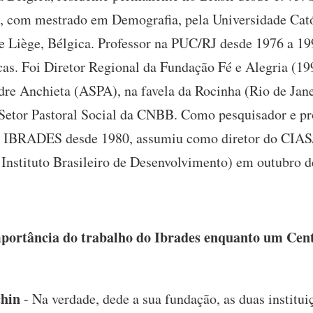
ia, com mestrado em Demografia, pela Universidade Cat
e Liège, Bélgica. Professor na PUC/RJ desde 1976 a 1
cas. Foi Diretor Regional da Fundação Fé e Alegria (19
adre Anchieta (ASPA), na favela da Rocinha (Rio de Jan
 Setor Pastoral Social da CNBB. Como pesquisador e pr
l e IBRADES desde 1980, assumiu como diretor do CI
/ Instituto Brasileiro de Desenvolvimento) em outubro d
portância do trabalho do Ibrades enquanto um Cent
chin
- Na verdade, dede a sua fundação, as duas institui