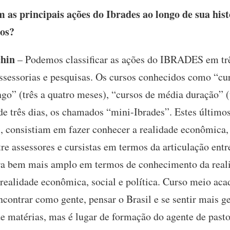
as principais ações do Ibrades ao longo de sua histó
nos?
chin
– Podemos classificar as ações do IBRADES em trê
 assessorias e pesquisas. Os cursos conhecidos como “
go” (três a quatro meses), “cursos de média duração”
e três dias, os chamados “mini-Ibrades”. Estes últimos
s, consistiam em fazer conhecer a realidade econômica, s
re assessores e cursistas em termos da articulação entre
ra bem mais amplo em termos de conhecimento da realid
realidade econômica, social e política. Curso meio ac
ncontrar como gente, pensar o Brasil e se sentir mais g
 matérias, mas é lugar de formação do agente de past