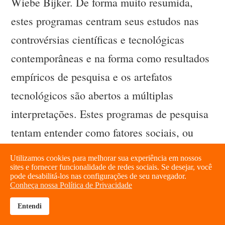
Wiebe Bijker. De forma muito resumida,
estes programas centram seus estudos nas
controvérsias científicas e tecnológicas
contemporâneas e na forma como resultados
empíricos de pesquisa e os artefatos
tecnológicos são abertos a múltiplas
interpretações. Estes programas de pesquisa
tentam entender como fatores sociais, ou
grupos sociais, determinam as rotinas
Utilizamos cookies para melhorar sua experiência em nossos
experimentais e as escolhas teóricas dos
sites e fornecer funcionalidade de redes sociais. Se desejar, você
pode desabilitá-los nas configurações de seu navegador.
Conheça nossa Política de Privacidade
cientistas; como funcionam os mecanismos
de fechamento das controvérsias técnicas; e
Entendi
brightness_high
share