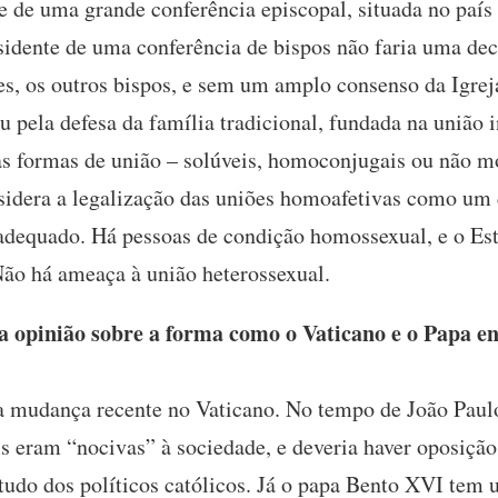
e de uma grande conferência episcopal, situada no país
esidente de uma conferência de bispos não faria uma de
es, os outros bispos, e sem um amplo consenso da Igrej
u pela defesa da família tradicional, fundada na união 
 formas de união – solúveis, homoconjugais ou não m
idera a legalização das uniões homoafetivas como um d
equado. Há pessoas de condição homossexual, e o Es
Não há ameaça à união heterossexual.
a opinião sobre a forma como o Vaticano e o Papa e
 mudança recente no Vaticano. No tempo de João Paulo
 eram “nocivas” à sociedade, e deveria haver oposição 
tudo dos políticos católicos. Já o papa Bento XVI tem u