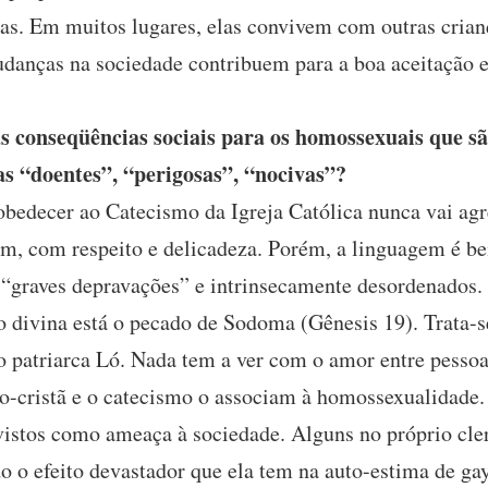
ças. Em muitos lugares, elas convivem com outras cria
danças na sociedade contribuem para a boa aceitação e
 conseqüências sociais para os homossexuais que sã
s “doentes”, “perigosas”, “nocivas”?
bedecer ao Catecismo da Igreja Católica nunca vai agr
sim, com respeito e delicadeza. Porém, a linguagem é b
“graves depravações” e intrinsecamente desordenados. 
 divina está o pecado de Sodoma (Gênesis 19). Trata-s
do patriarca Ló. Nada tem a ver com o amor entre pess
ico-cristã e o catecismo o associam à homossexualidade
 vistos como ameaça à sociedade. Alguns no próprio cle
o o efeito devastador que ela tem na auto-estima de gay