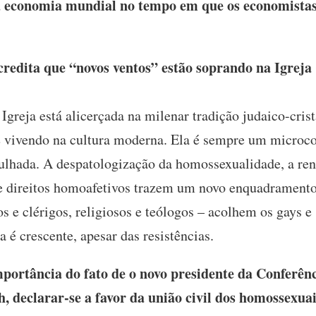
a economia mundial no tempo em que os economistas
redita que “novos ventos” estão soprando na Igreja 
Igreja está alicerçada na milenar tradição judaico-cri
e vivendo na cultura moderna. Ela é sempre um microc
ulhada. A despatologização da homossexualidade, a renú
de direitos homoafetivos trazem um novo enquadramento 
os e clérigos, religiosos e teólogos – acolhem os gays e
a é crescente, apesar das resistências.
portância do fato de o novo presidente da Conferênc
, declarar-se a favor da união civil dos homossexua