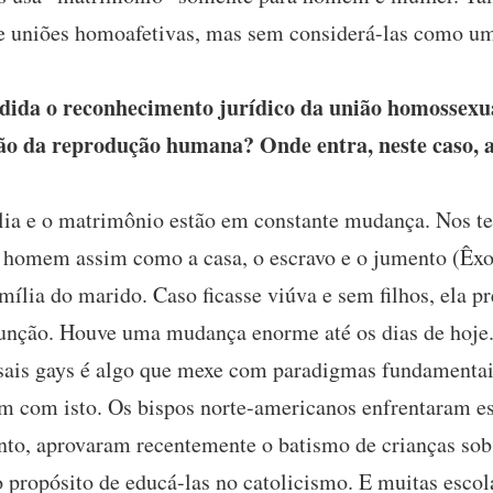
de uniões homoafetivas, mas sem considerá-las como u
da o reconhecimento jurídico da união homossexua
tão da reprodução humana? Onde entra, neste caso, 
lia e o matrimônio estão em constante mudança. Nos te
 homem assim como a casa, o escravo e o jumento (Êxod
mília do marido. Caso ficasse viúva e sem filhos, ela pr
função. Houve uma mudança enorme até os dias de hoje
sais gays é algo que mexe com paradigmas fundamentais
am com isto. Os bispos norte-americanos enfrentaram es
anto, aprovaram recentemente o batismo de crianças sob
o propósito de educá-las no catolicismo. E muitas escol