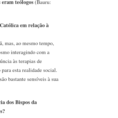
 eram teólogos
(Bauru:
Católica em relação à
stã, mas, ao mesmo tempo,
osmo interagindo com a
ncia às terapias de
para esta realidade social.
 são bastante sensíveis à sua
ia dos Bispos da
is?