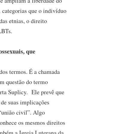
 e ampliam a liberdade do
 categorias que o indivíduo
as etnias, o direito
GLBTs.
ossexuais, que
 dos termos. É a chamada
em questão do termo
rta Suplicy. Ele prevê que
 de suas implicações
“união civil”. Algo
conhece os mesmos direitos
mbém a Igreja Luterana da