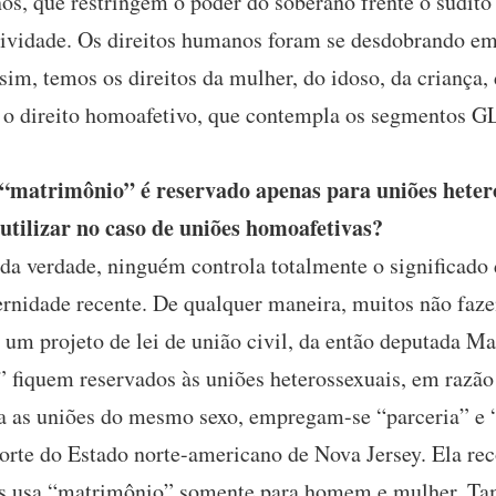
nos, que restringem o poder do soberano frente o súdito
tividade. Os direitos humanos foram se desdobrando em
sim, temos os direitos da mulher, do idoso, da criança, d
e o direito homoafetivo, que contempla os segmentos 
“matrimônio” é reservado apenas para uniões heter
tilizar no caso de uniões homoafetivas?
da verdade, ninguém controla totalmente o significado
ernidade recente. De qualquer maneira, muitos não faz
 um projeto de lei de união civil, da então deputada Ma
fiquem reservados às uniões heterossexuais, em razão
ara as uniões do mesmo sexo, empregam-se “parceria” e 
rte do Estado norte-americano de Nova Jersey. Ela re
as usa “matrimônio” somente para homem e mulher. Ta