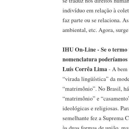
se traduz nos direitos huma
indivíduo em relação à cole
faz parte ou se relaciona. As
ambiental, etc. Agora, surg
IHU On-Line - Se o termo 
nomenclatura poderíamos u
Luís Corrêa Lima
- A bem 
“virada lingüística” da mod
“matrimônio”. No Brasil, há
“matrimônio” e “casamento” 
ideológicas e religiosas. P
semelhante fez a Suprema Co
às duas formas de união, m