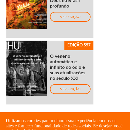
Deus no Brasil
profundo
VER EDIÇÃO
EDIÇÃO 557
O veneno
automático e
infinito do ódio e
suas atualizações
no século XXI
VER EDIÇÃO
Utilizamos cookies para melhorar sua experiência em nossos
sites e fornecer funcionalidade de redes sociais. Se desejar, você