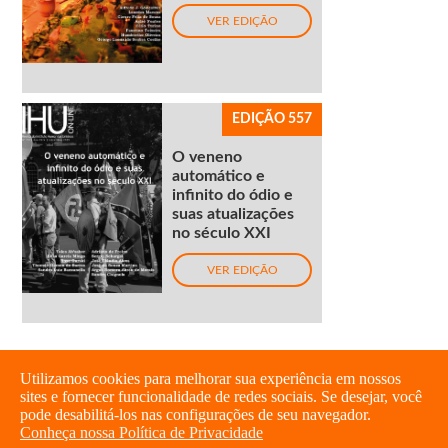
VER EDIÇÃO
EDIÇÃO 557
O veneno
automático e
infinito do ódio e
suas atualizações
no século XXI
VER EDIÇÃO
Utilizamos cookies para melhorar sua experiência em nossos
sites e fornecer funcionalidade de redes sociais. Se desejar, você
pode desabilitá-los nas configurações de seu navegador.
Conheça nossa Política de Privacidade