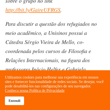
sobre o grupo no link
http://bit.ly/GaireUFRGS
.
Para discutir a questão dos refugiados no
meio acadêmico, a Unisinos possui a
Cátedra Sérgio Vieira de Mello, co-
coordenada pelos cursos de Filosofia e
Relações Internacionais, na figura dos
professores Inácio Helfer e Gabriela
Mezanotti. De acordo com a professora, a
Utilizamos cookies para melhorar sua experiência em nossos
sites e fornecer funcionalidade de redes sociais. Se desejar, você
cátedra reúne a pesquisa e o ensino a uma
pode desabilitá-los nas configurações de seu navegador.
Conheça nossa Política de Privacidade
prática social de proteção a estas pessoas.
Entendi
brightness_high
share
“Estamos trabalhando para desenvolver um