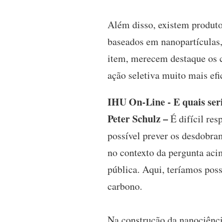
Além disso, existem produto
baseados em nanopartículas,
item, merecem destaque os 
ação seletiva muito mais efi
IHU On-Line - E quais ser
Peter Schulz –
É difícil res
possível prever os desdobra
no contexto da pergunta acim
pública. Aqui, teríamos pos
carbono.
Na construção da nanociência 