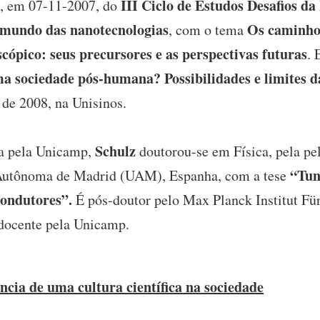
III Ciclo de Estudos Desafios da
a, em 07-11-2007, do
r mundo das nanotecnologias
Os caminhos
, com o tema
ópico: seus precursores e as perspectivas futuras
. 
a sociedade pós-humana? Possibilidades e limites d
 de 2008, na Unisinos.
Schulz
a pela Unicamp,
doutorou-se em Física, pela p
“Tun
 Autônoma de Madrid (UAM), Espanha, com a tese
ondutores”.
É pós-doutor pelo Max Planck Institut Fü
-docente pela Unicamp.
ncia de uma cultura científica na sociedade