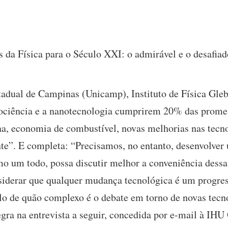
os da Física para o Século XXI: o admirável e o desafi
adual de Campinas (Unicamp), Instituto de Física Gleb
ociência e a nanotecnologia cumprirem 20% das promes
na, economia de combustível, novas melhorias nas tecn
e”. E completa: “Precisamos, no entanto, desenvolver u
mo um todo, possa discutir melhor a conveniência dess
iderar que qualquer mudança tecnológica é um progres
o de quão complexo é o debate em torno de novas tecn
gra na entrevista a seguir, concedida por e-mail à IHU