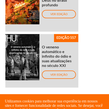
Deus no Brasil
profundo
VER EDIÇÃO
EDIÇÃO 557
O veneno
automático e
infinito do ódio e
suas atualizações
no século XXI
VER EDIÇÃO
Utilizamos cookies para melhorar sua experiência em nossos
sites e fornecer funcionalidade de redes sociais. Se desejar, você