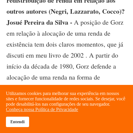
redistribuição de renda em relação aos
outros autores (Negri, Lazzarato, Cocco)?
Josué Pereira da Silva -
A posição de Gorz
em relação à alocação de uma renda de
existência tem dois claros momentos, que já
discuti em meu livro de 2002 . A partir do
início da década de 1980, Gorz defende a
alocação de uma renda na forma de
“segundo cheque” (expressão de Guy Aznar
Utilizamos cookies para melhorar sua experiência em nossos
) como complemento à renda obtida no
sites e fornecer funcionalidade de redes sociais. Se desejar, você
pode desabilitá-los nas configurações de seu navegador.
mercado de trabalho. Aqui, ela tinha a
Conheça nossa Política de Privacidade
função clara de financiar a redução do tempo
Entendi
brightness_high
share
de trabalho e, conseqüentemente, de facilitar