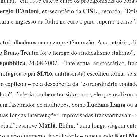
unal, “em 1993 esteve entre os protagonistas do coraj
ergio D’Antoni
CISL
, ex-secretário da
, recorda: “Doi
ara o ingresso da Itália no euro e para superar a crise”.
s trabalhadores nem sempre têm razão. Ao contrário, d
to Bruno Trentin foi o herege do sindicalismo italiano”
epubblica
, 24-08-2007. “Intelectual aristocrático, fr
Silvio
 refugiou o pai
, antifascista) escolheu tornar-se s
o explicou – pela descoberta da “extraordinária vonta
dora”. Poderia também ter sido outro, ele que realizou 
Luciano Lama
 um fascinador de multidões, como
ou a
suas longas intervenções improvisadas transformavam-
Mania
ectual”, escreve
. Enfim, “uma longa viagem entr
Karl M
ezes absolutamente irrealizáveis – repensando