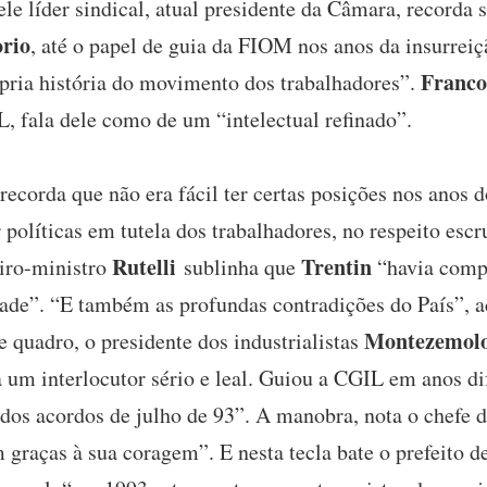
le líder sindical, atual presidente da Câmara, recorda 
orio
, até o papel de guia da FIOM nos anos da insurreiçã
Franco
pria história do movimento dos trabalhadores”.
, fala dele como de um “intelectual refinado”.
ecorda que não era fácil ter certas posições nos anos d
políticas em tutela dos trabalhadores, no respeito esc
Rutelli
Trentin
eiro-ministro
sublinha que
“havia comp
ade”. “E também as profundas contradições do País”, 
Montezemol
 quadro, o presidente dos industrialistas
ra um interlocutor sério e leal. Guiou a CGIL em anos 
o dos acordos de julho de 93”. A manobra, nota o chefe
graças à sua coragem”. E nesta tecla bate o prefeito d