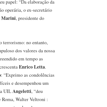
seu papel: “Da elaboração da
o operária, o ex-secretário
 Marini
, presidente do
o terrorismo: no entanto,
rupuloso dos valores da nossa
reendido em tempo as
Enrico Letta
acrescenta
.
o
: “Exprimo as condolências
difíceis e desempenhou um
Angeletti
 da UIL
, “deu
e Roma, Walter Veltroni :