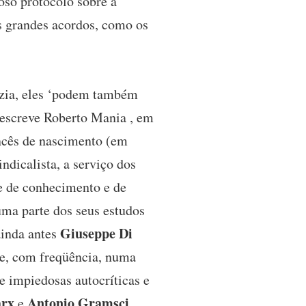
oso protocolo sobre a
s grandes acordos, como os
izia, eles ‘podem também
, escreve Roberto Mania , em
ancês de nascimento (em
indicalista, a serviço dos
de de conhecimento e de
uma parte dos seus estudos
Giuseppe Di
inda antes
se, com freqüência, numa
e impiedosas autocríticas e
arx
Antonio Gramsci
e
.