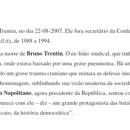
rentin, no dia 22-08-2007. Ele fora secretário da Conf
l.it), de 1988 a 1994.
Bruno Trentin
da morte de
. O ex-líder sindical, que ti
, onde estava baixado por uma grave pneumonia. Há um
ando um grave trauma craniano que minara as defesas i
de homenagem, sublinhando sua visão moderna da socieda
o Napolitano
, agora presidente da República, sentou 
rece com ele – diz – um grande protagonista das batal
cato, da história democrática”.