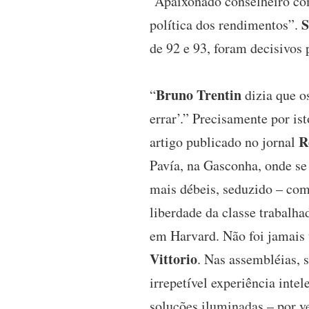
“Apaixonado conselheiro com
S
política dos rendimentos”.
de 92 e 93, foram decisivos p
Bruno Trentin
“
dizia que o
errar’.” Precisamente por is
R
artigo publicado no jornal
Pavía, na Gasconha, onde se
mais débeis, seduzido – com
liberdade da classe trabalha
em Harvard. Não foi jamais
Vittorio
. Nas assembléias, 
irrepetível experiência intel
soluções iluminadas – por v