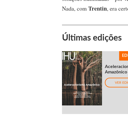
Trentin
Nada, com
, era cer
Últimas edições
ED
Aceleracio
Amazônico
VER ED