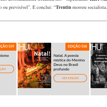
Trentin
to ou previsível”. E conclui: “
morreu socialista
IÇÃO 559
EDIÇÃO 558
nismo
Natal. A poesia
mística do Menino
Deus no Brasil
profundo
IÇÃO
VER EDIÇÃO