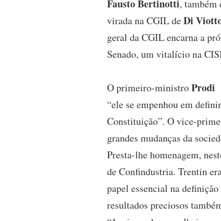
Fausto Bertinotti
, também e
Di Viott
virada na CGIL de
geral da CGIL encarna a pró
Senado, um vitalício na CISL
Prodi
O primeiro-ministro
r
“ele se empenhou em definir 
Constituição”. O vice-prim
grandes mudanças da socied
Presta-lhe homenagem, neste
de Confindustria. Trentin e
papel essencial na definiçã
resultados preciosos também 