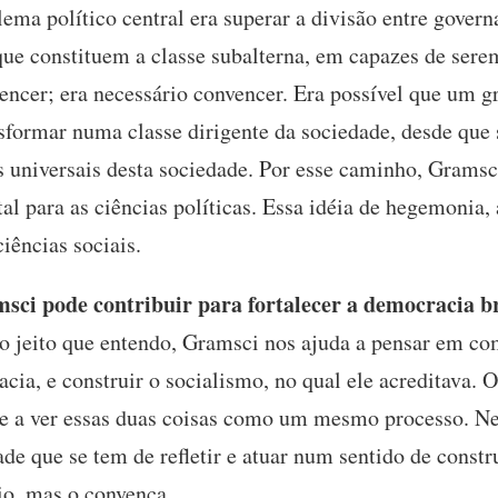
lema político central era superar a divisão entre governa
ue constituem a classe subalterna, em capazes de serem
vencer; era necessário convencer. Era possível que um 
nsformar numa classe dirigente da sociedade, desde que
es universais desta sociedade. Por esse caminho, Gramsc
 para as ciências políticas. Essa idéia de hegemonia, 
iências sociais.
i pode contribuir para fortalecer a democracia br
 jeito que entendo, Gramsci nos ajuda a pensar em co
ia, e construir o socialismo, no qual ele acreditava. 
 a ver essas duas coisas como um mesmo processo. Ness
ade que se tem de refletir e atuar num sentido de constr
io, mas o convença.