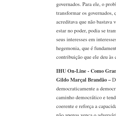
governados. Para ele, o prob
transformar os governados, q
acreditava que não bastava 
estar no poder, podia se tra
seus interesses em interess
hegemonia, que é fundamental
contribuição que ele deu às c
IHU On-Line - Como Gramsc
Gildo Marçal Brandão –
Do
democraticamente a democrac
caminho democrático e tende
coerente e reforça a capacid
não apenas vença o adversár