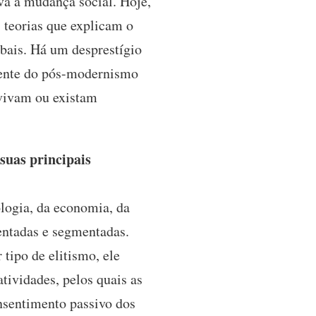
va a mudança social. Hoje,
, teorias que explicam o
obais. Há um desprestígio
ecente do pós-modernismo
evivam ou existam
suas principais
ologia, da economia, da
entadas e segmentadas.
 tipo de elitismo, ele
tividades, pelos quais as
nsentimento passivo dos