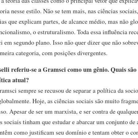
 teoria das classes como o principal vetor que explica
ia nesse estilo. Não se tem mais, nas ciências sociais
rias que explicam partes, de alcance médio, mas não gl
ncionalismo, o estruturalismo. Toda essa influência r
i em segundo plano. Isso não quer dizer que não sobr
imeira categoria, com posições divergentes.
lli referiu-se a Gramsci como um gênio. Quais são 
ítica atual?
amsci sempre se recusou de separar a política da soci
globalmente. Hoje, as ciências sociais são muito fragm
sso. Apesar de ser um marxista, e ser contra de qualquer
 sociais tinham que estudar e abarcar um conjunto de a
antêm como justificam seu domínio e tentam obter o co