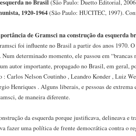
esquerda no Brasil
(São Paulo: Duetto Editorial, 2006
unista, 1920-1964
(São Paulo: HUCITEC, 1997). Confir
portância de Gramsci na construção da esquerda br
amsci foi influente no Brasil a partir dos anos 1970. O
a. Num determinado momento, ele passou em “brancas nu
um autor importante, propagado no Brasil, em geral, po
o : Carlos Nelson Coutinho , Leandro Konder , Luiz W
gio Henriques . Alguns liberais, e pessoas de extrem
amsci, de maneira diferente.
nstrução da esquerda porque justificava, delineava e tr
a fazer uma política de frente democrática contra o re