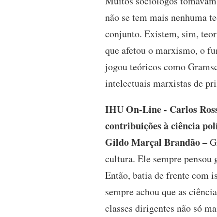
Muitos sociólogos tomavam a
não se tem mais nenhuma teor
conjunto. Existem, sim, teo
que afetou o marxismo, o fu
jogou teóricos como Gramsc
intelectuais marxistas de pr
IHU On-Line - Carlos Rosse
contribuições à ciência pol
Gildo Marçal Brandão –
Gr
cultura. Ele sempre pensou 
Então, batia de frente com i
sempre achou que as ciências
classes dirigentes não só m