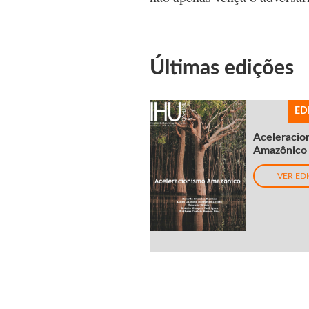
Últimas edições
ED
Aceleracio
Amazônico
VER ED