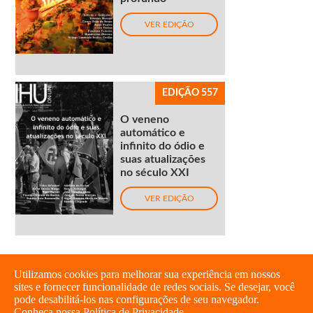
VER EDIÇÃO
EDIÇÃO 557
O veneno
automático e
infinito do ódio e
suas atualizações
no século XXI
VER EDIÇÃO
Utilizamos cookies para melhorar sua experiência em nossos
sites e fornecer funcionalidade de redes sociais. Se desejar, você
pode desabilitá-los nas configurações de seu navegador.
Conheça nossa Política de Privacidade