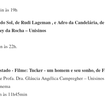
min às 19h
s do Sol, de Rudi Lageman , e Adro da Candelária, d
ley da Rocha – Unisinos
n às 22h.
stado - Filme: Tucker - um homem e seu sonho, de 
 e Profa. Dra. Gláucia Angélica Campregher – Unisinos
inema
n às 11h45min