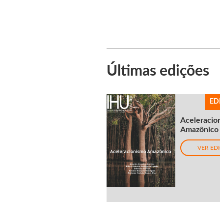
Últimas edições
ED
Aceleracio
Amazônico
VER ED