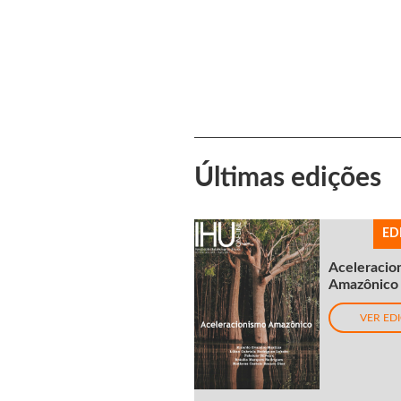
Últimas edições
ED
Aceleracio
Amazônico
VER ED