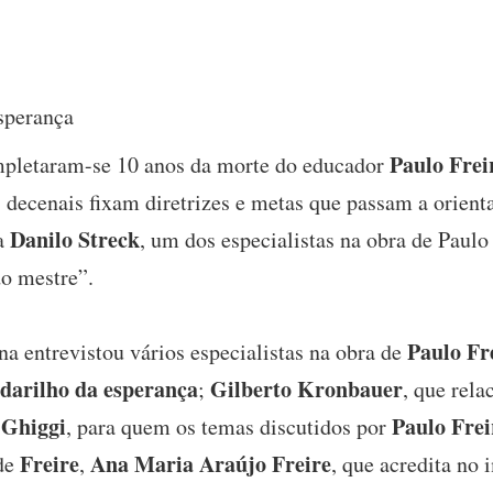
sperança
Paulo Frei
pletaram-se 10 anos da morte do educador
 decenais fixam diretrizes e metas que passam a orient
Danilo Streck
ma
, um dos especialistas na obra de Paul
do mestre”.
Paulo Fr
a entrevistou vários especialistas na obra de
darilho da esperança
Gilberto Kronbauer
;
, que rel
Ghiggi
Paulo Frei
, para quem os temas discutidos por
Freire
Ana Maria Araújo Freire
 de
,
, que acredita no 