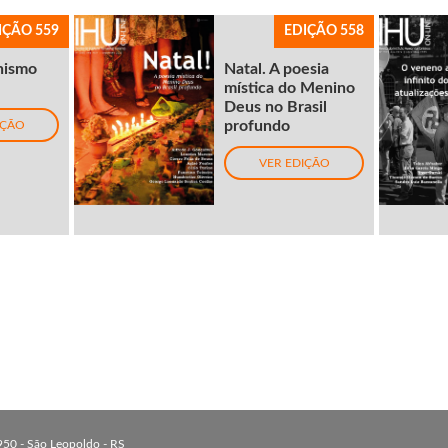
IÇÃO 559
EDIÇÃO 558
nismo
Natal. A poesia
mística do Menino
Deus no Brasil
profundo
IÇÃO
VER EDIÇÃO
 950 - São Leopoldo - RS