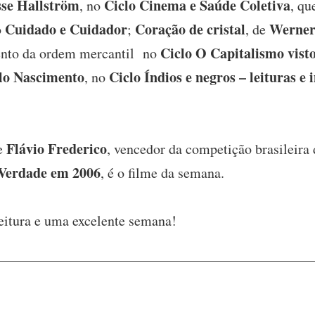
se Hallström
Ciclo Cinema e Saúde Coletiva
, no
, qu
Cuidado e Cuidador
Coração de cristal
Werner
o
;
, de
Ciclo O Capitalismo vist
ento da ordem mercantil no
lo Nascimento
Ciclo Índios e negros – leituras 
, no
Flávio Frederico
de
, vencedor da competição brasileira
Verdade em 2006
, é o filme da semana.
eitura e uma excelente semana!