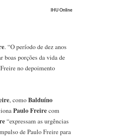
IHU Online
re
. “O período de dez anos
ar boas porções da vida de
o Freire no depoimento
eire
Balduíno
, como
Paulo Freire
aciona
com
re
“expressam as urgências
impulso de Paulo Freire para