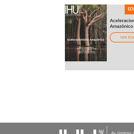
ED
Aceleracio
Amazônico
VER ED
Av. Unisinos,